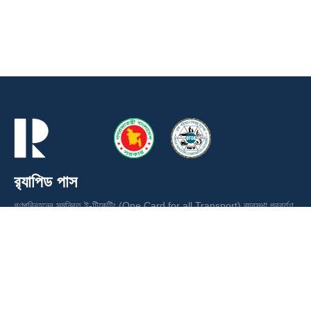
র‍্যাপিড পাস
গণপরিবহনের সমন্বিত ই-টিকেটিং (One Card for all Transport) ব্যবস্থা প্রবর্তণ
ও ভাড়া আদায়ের লক্ষ্যে ঢাকা পরিবহন সমন্বয় কর্তৃপক্ষ (ডিটিসিএ) কর্তৃক পরিচালিত স্মার্ট
কার্ড ।