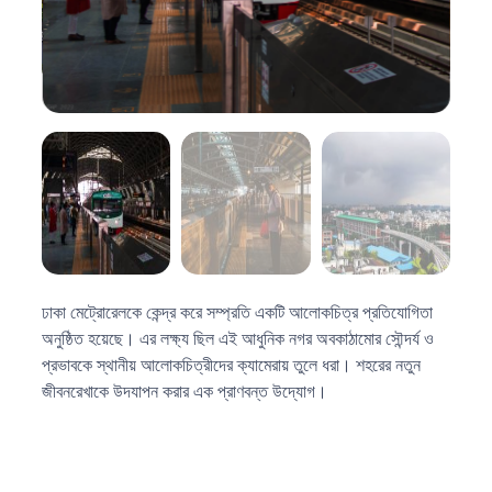
ঢাকা মেট্রোরেলকে কেন্দ্র করে সম্প্রতি একটি আলোকচিত্র প্রতিযোগিতা
অনুষ্ঠিত হয়েছে। এর লক্ষ্য ছিল এই আধুনিক নগর অবকাঠামোর সৌন্দর্য ও
প্রভাবকে স্থানীয় আলোকচিত্রীদের ক্যামেরায় তুলে ধরা। শহরের নতুন
জীবনরেখাকে উদযাপন করার এক প্রাণবন্ত উদ্যোগ।