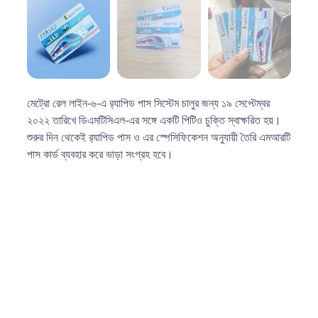
মেট্রো রেল লাইন-৬-এ র‍্যাপিড পাস সিস্টেম চালুর জন্য ১৯ সেপ্টেম্বর
২০২২ তারিখে ডিএমটিসিএল-এর সঙ্গে একটি পিটিও চুক্তি স্বাক্ষরিত হয়।
শুরুর দিন থেকেই র‍্যাপিড পাস ও এর স্পেসিফিকেশন অনুযায়ী তৈরি এমআরটি
পাস কার্ড ব্যবহার করে ভাড়া সংগ্রহ হবে।