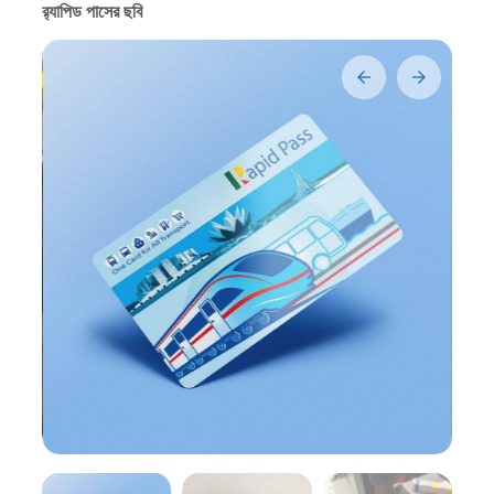
র‍্যাপিড পাসের ছবি