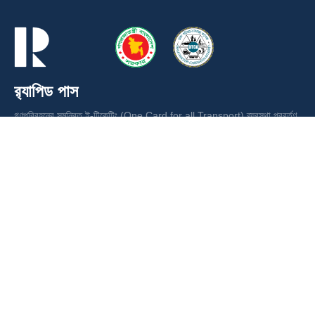
র‍্যাপিড পাস
গণপরিবহনের সমন্বিত ই-টিকেটিং (One Card for all Transport) ব্যবস্থা প্রবর্তণ
ও ভাড়া আদায়ের লক্ষ্যে ঢাকা পরিবহন সমন্বয় কর্তৃপক্ষ (ডিটিসিএ) কর্তৃক পরিচালিত স্মার্ট
কার্ড ।
ঢাকা পরিবহন সমন্বয় কর্তৃপক্ষ (ডিটিসিএ)
ডিটিসিএ ভবন, লাভ রোড, তেজগাঁও, ঢাকা ১২০৮