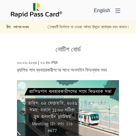
English
পরবর্তী নির্দেশনা না দেওয়া পর্যন্ত রিফান্ড কার্যক্রম বন্ধ থাকবে।
সর্বশেষ সংবাদ
নোটিশ বোর্ড
০১-০২-২০২৬ | ০১:৪৬ PM
র‍্যাপিড পাস ব্যবহারকারীগণের সাথে অনলাইন ফিডব্যাক সভা