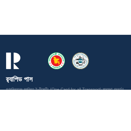
র‍্যাপিড পাস
গণপরিবহনের সমন্বিত ই-টিকেটিং (One Card for all Transport) ব্যবস্থা প্রবর্তণ
ও ভাড়া আদায়ের লক্ষ্যে ঢাকা পরিবহন সমন্বয় কর্তৃপক্ষ (ডিটিসিএ) কর্তৃক পরিচালিত স্মার্ট
কার্ড ।